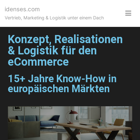
idenses.com
Vertrieb, Marketing & Logistik unter einem Dach
Konzept, Realisationen
& Logistik für den
eCommerce
15+ Jahre Know-How in
europäischen Märkten